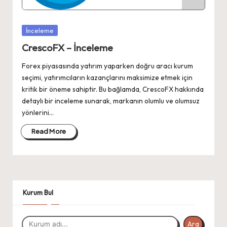
Posted
İnceleme
in
CrescoFX – İnceleme
Forex piyasasında yatırım yaparken doğru aracı kurum
seçimi, yatırımcıların kazançlarını maksimize etmek için
kritik bir öneme sahiptir. Bu bağlamda, CrescoFX hakkında
detaylı bir inceleme sunarak, markanın olumlu ve olumsuz
yönlerini…
Read More
Kurum Bul
Ara