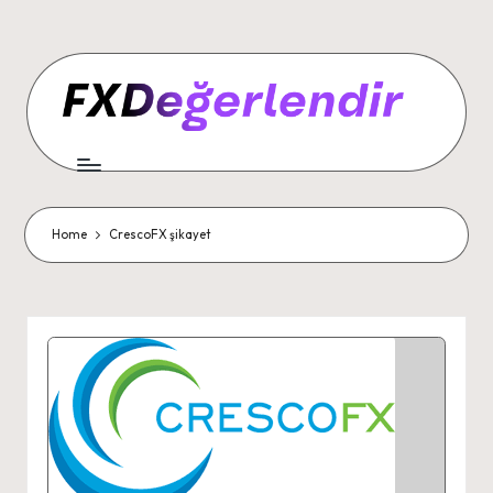
Home
CrescoFX şikayet