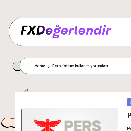
Home
Pers Yatırım kullanıcı yorumları
P
in
P
P