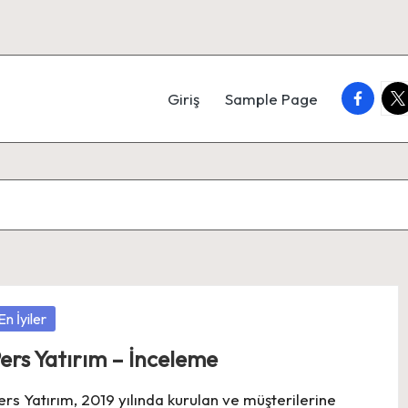
faceboo
twi
Giriş
Sample Page
osted
En İyiler
ers Yatırım – İnceleme
ers Yatırım, 2019 yılında kurulan ve müşterilerine