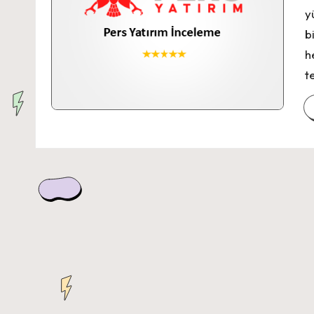
y
b
h
t