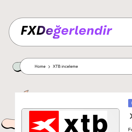
Home
XTB inceleme
P
in
F