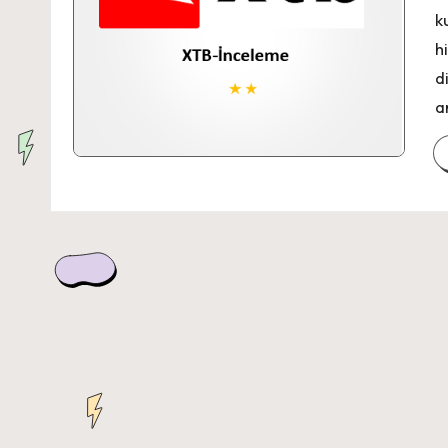
k
h
d
a