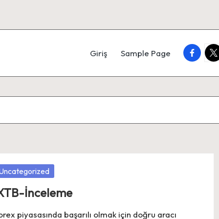
faceboo
twi
Giriş
Sample Page
osted
Uncategorized
XTB-İnceleme
orex piyasasında başarılı olmak için doğru aracı