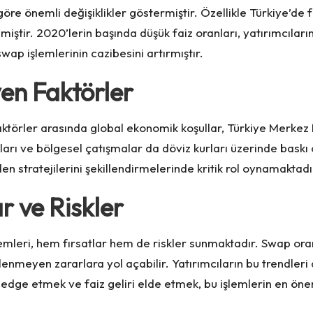
öre önemli değişiklikler göstermiştir. Özellikle Türkiye’de f
miştir. 2020’lerin başında düşük faiz oranları, yatırımcıla
wap işlemlerinin cazibesini artırmıştır.
en Faktörler
ktörler arasında global ekonomik koşullar, Türkiye Merkez Ban
şları ve bölgesel çatışmalar da döviz kurları üzerinde baskı
en stratejilerini şekillendirmelerinde kritik rol oynamaktadı
ar ve Riskler
mleri, hem fırsatlar hem de riskler sunmaktadır. Swap oran
lenmeyen zararlara yol açabilir. Yatırımcıların bu trendleri 
hedge etmek ve faiz geliri elde etmek, bu işlemlerin en öne