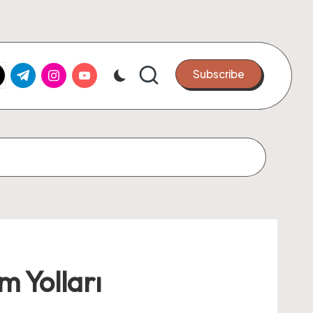
k.com
tter.com
t.me
instagram.com
youtube.com
Subscribe
m Yolları