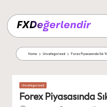
Home
Uncategorized
Forex Piyasasında Sık Ya
Posted
Uncategorized
in
Forex Piyasasında Sık