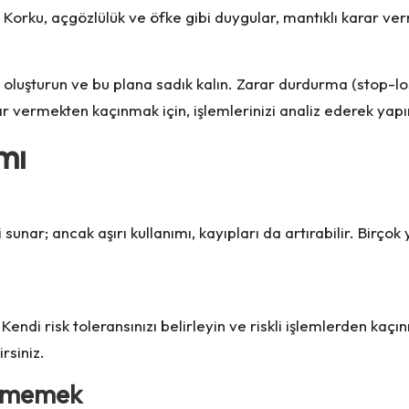
 Korku, açgözlülük ve öfke gibi duygular, mantıklı karar verm
 oluşturun ve bu plana sadık kalın. Zarar durdurma (stop-loss
ar vermekten kaçınmak için, işlemlerinizi analiz ederek yapı
mı
unar; ancak aşırı kullanımı, kayıpları da artırabilir. Birçok 
 Kendi risk toleransınızı belirleyin ve riskli işlemlerden kaçı
rsiniz.
ermemek