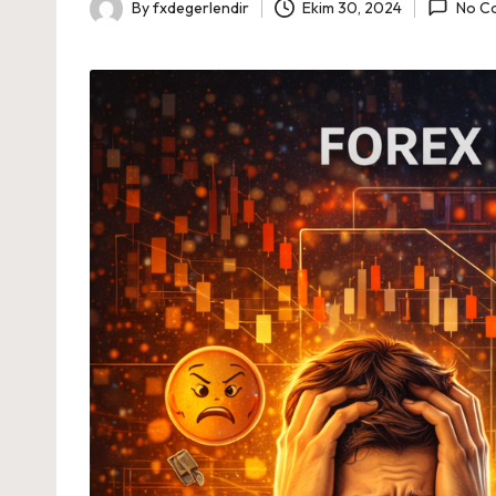
By
fxdegerlendir
Ekim 30, 2024
No C
Posted
by