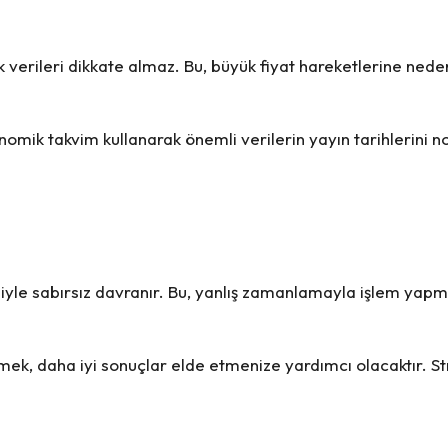
k verileri dikkate almaz. Bu, büyük fiyat hareketlerine nede
omik takvim kullanarak önemli verilerin yayın tarihlerini not 
iyle sabırsız davranır. Bu, yanlış zamanlamayla işlem yapma
lemek, daha iyi sonuçlar elde etmenize yardımcı olacaktır. St