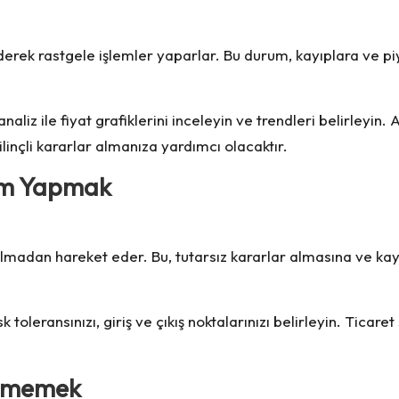
 ederek rastgele işlemler yaparlar. Bu durum, kayıplara ve p
aliz ile fiyat grafiklerini inceleyin ve trendleri belirleyin
ilinçli kararlar almanıza yardımcı olacaktır.
lem Yapmak
 olmadan hareket eder. Bu, tutarsız kararlar almasına ve kayı
sk toleransınızı, giriş ve çıkış noktalarınızı belirleyin. Ticar
Etmemek