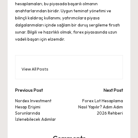
hesaplamaları, bu piyasada başarılı olmanın
anahtarlarından biridir. Uygun teminat yönetimi ve
bilinçli kaldıraç kullanımı, yatırımcılara piyasa
dalgalanmaları içinde sağlam bir duruş sergileme fırsatı
sunar. Bilgili ve hazırlıklı olmak, forex piyasasında uzun
vadeli başarı için elzemdir.
View All Posts
Post
Previous Post
Next Post
navigation
Nordex Investment
Forex Lot Hesaplama
Hesap Erişimi
Nasıl Yapılır? Adım Adım
Sorunlarında
2026 Rehberi
İzlenebilecek Adımlar